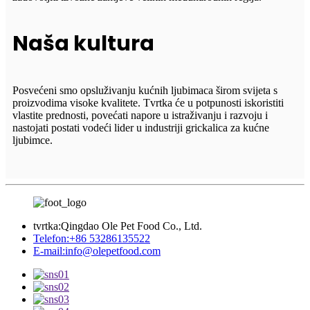
Naša kultura
Posvećeni smo opsluživanju kućnih ljubimaca širom svijeta s
proizvodima visoke kvalitete. Tvrtka će u potpunosti iskoristiti
vlastite prednosti, povećati napore u istraživanju i razvoju i
nastojati postati vodeći lider u industriji grickalica za kućne
ljubimce.
tvrtka:
Qingdao Ole Pet Food Co., Ltd.
Telefon:
+86 53286135522
E-mail:
info@olepetfood.com