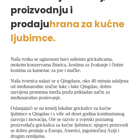
proizvodnju i
prodaju
hrana za kućne
ljubimce.
Naša tvrtka se uglavnom bavi sušenim grickalicama,
mokrim konzervama žitarica, kostima za žvakanje i čistim
kostima za kamenac za pse i mačke.
Naša tvornica nalazi se u Qingdaou, oko 40 minuta udaljena
od međunarodne zračne luke i luke Qingdao, dobro
razvijena prometna mreža pruža prikladan način za
međunarodno poslovanje.
Oslanjajući se na temelj lokalne grickalice za kućne
ljubimce u Qingdau i s više od deset godina kontinuiranog
razvoja i inovacija, Ole se razvio u svjetski poznatog
proizvođača grickalica za kućne ljubimce; njegovi proizvodi
se dobro prodaju u Europi, Americi, jugoistočnoj Aziji i
drugim zemljama.