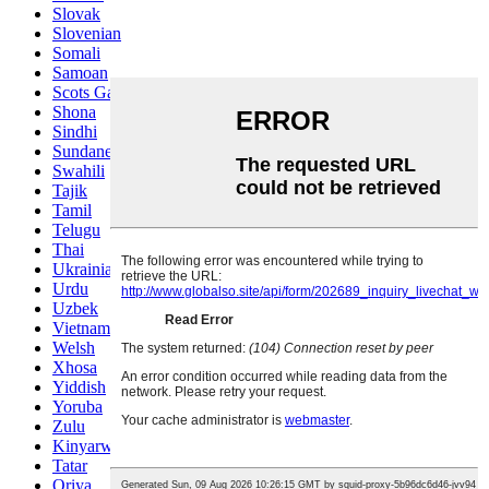
Slovak
Slovenian
Somali
Samoan
Scots Gaelic
Shona
Sindhi
Sundanese
Swahili
Tajik
Tamil
Telugu
Thai
Ukrainian
Urdu
Uzbek
Vietnamese
Welsh
Xhosa
Yiddish
Yoruba
Zulu
Kinyarwanda
Tatar
Oriya