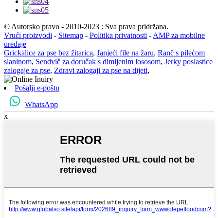
© Autorsko pravo - 2010-2023 : Sva prava pridržana.
Vrući proizvodi
-
Sitemap
-
Politika privatnosti
-
AMP za mobilne
uređaje
Grickalice za pse bez žitarica
,
Janjeći file na žaru
,
Ranč s pilećom
slaninom
,
Sendvič za doručak s dimljenim lososom
,
Jerky poslastice
zalogaje za pse
,
Zdravi zalogaji za pse na dijeti
,
Pošalji e-poštu
WhatsApp
x