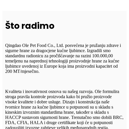
Što radimo
Qingdao Ole Pet Food Co., Ltd. posvećena je pružanju zdrave i
sigurne hrane za dragocjene kućne ljubimce. Izgradili smo
standardnu ​​radionicu za pročišćavanje na razini 100.000,00
temeljenu na naprednoj tehnologiji proizvodnje hrane za kućne
ljubimce uvedenoj iz Europe koja ima proizvodni kapacitet od
200 MT/mjesečno.
Kvaliteta i inovativnost osnova su našeg razvoja. Ole formulira
stroga pravila kontrole proizvoda kako bi pružio proizvode
visoke kvalitete i dobre usluge. Dizajn i konstrukcija naše
tvornice hrane za kućne ljubimce u potpunosti su u skladu s
kineskim izvoznim standardima hrane, također u skladu s
HACCP sustavom sigurnosti hrane. Trenutačno smo dobili BRC,
FDA, CFIA, HALA i druge certifikate koji će u potpunosti
zadovoljiti izvozne zahtjeve velikih međunarodnih regija.