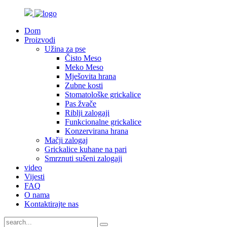
Dom
Proizvodi
Užina za pse
Čisto Meso
Meko Meso
Mješovita hrana
Zubne kosti
Stomatološke grickalice
Pas žvače
Riblji zalogaji
Funkcionalne grickalice
Konzervirana hrana
Mačji zalogaj
Grickalice kuhane na pari
Smrznuti sušeni zalogaji
video
Vijesti
FAQ
O nama
Kontaktirajte nas