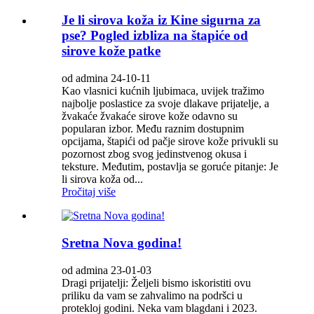
Je li sirova koža iz Kine sigurna za
pse? Pogled izbliza na štapiće od
sirove kože patke
od admina 24-10-11
Kao vlasnici kućnih ljubimaca, uvijek tražimo
najbolje poslastice za svoje dlakave prijatelje, a
žvakaće žvakaće sirove kože odavno su
popularan izbor. Među raznim dostupnim
opcijama, štapići od pačje sirove kože privukli su
pozornost zbog svog jedinstvenog okusa i
teksture. Međutim, postavlja se goruće pitanje: Je
li sirova koža od...
Pročitaj više
Sretna Nova godina!
od admina 23-01-03
Dragi prijatelji: Željeli bismo iskoristiti ovu
priliku da vam se zahvalimo na podršci u
protekloj godini. Neka vam blagdani i 2023.