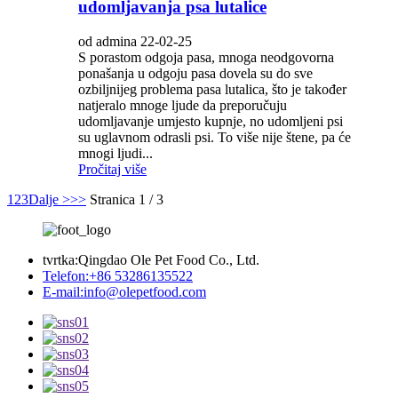
udomljavanja psa lutalice
od admina 22-02-25
S porastom odgoja pasa, mnoga neodgovorna
ponašanja u odgoju pasa dovela su do sve
ozbiljnijeg problema pasa lutalica, što je također
natjeralo mnoge ljude da preporučuju
udomljavanje umjesto kupnje, no udomljeni psi
su uglavnom odrasli psi. To više nije štene, pa će
mnogi ljudi...
Pročitaj više
1
2
3
Dalje >
>>
Stranica 1 / 3
tvrtka:
Qingdao Ole Pet Food Co., Ltd.
Telefon:
+86 53286135522
E-mail:
info@olepetfood.com