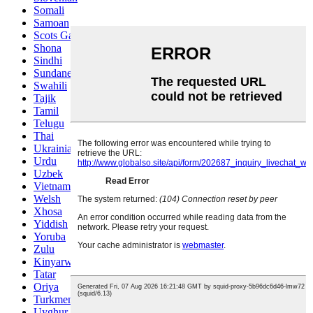
Somali
Samoan
Scots Gaelic
Shona
Sindhi
Sundanese
Swahili
Tajik
Tamil
Telugu
Thai
Ukrainian
Urdu
Uzbek
Vietnamese
Welsh
Xhosa
Yiddish
Yoruba
Zulu
Kinyarwanda
Tatar
Oriya
Turkmen
Uyghur