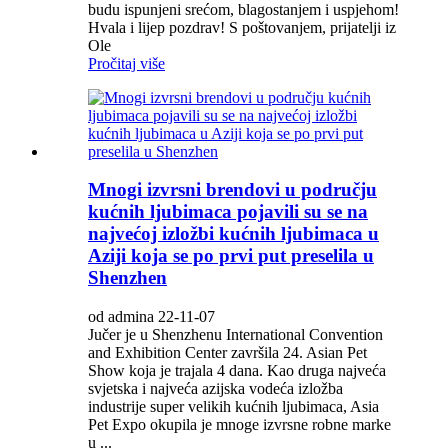
budu ispunjeni srećom, blagostanjem i uspjehom!
Hvala i lijep pozdrav! S poštovanjem, prijatelji iz
Ole
Pročitaj više
Mnogi izvrsni brendovi u području
kućnih ljubimaca pojavili su se na
najvećoj izložbi kućnih ljubimaca u
Aziji koja se po prvi put preselila u
Shenzhen
od admina 22-11-07
Jučer je u Shenzhenu International Convention
and Exhibition Center završila 24. Asian Pet
Show koja je trajala 4 dana. Kao druga najveća
svjetska i najveća azijska vodeća izložba
industrije super velikih kućnih ljubimaca, Asia
Pet Expo okupila je mnoge izvrsne robne marke
u ...