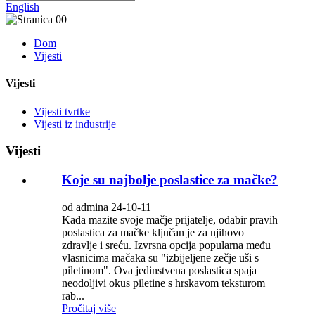
English
Dom
Vijesti
Vijesti
Vijesti tvrtke
Vijesti iz industrije
Vijesti
Koje su najbolje poslastice za mačke?
od admina 24-10-11
Kada mazite svoje mačje prijatelje, odabir pravih
poslastica za mačke ključan je za njihovo
zdravlje i sreću. Izvrsna opcija popularna među
vlasnicima mačaka su "izbijeljene zečje uši s
piletinom". Ova jedinstvena poslastica spaja
neodoljivi okus piletine s hrskavom teksturom
rab...
Pročitaj više