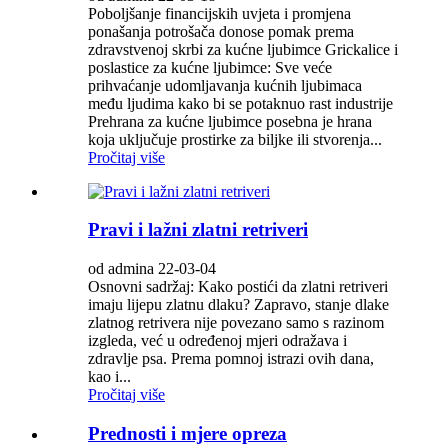
Poboljšanje financijskih uvjeta i promjena
ponašanja potrošača donose pomak prema
zdravstvenoj skrbi za kućne ljubimce Grickalice i
poslastice za kućne ljubimce: Sve veće
prihvaćanje udomljavanja kućnih ljubimaca
među ljudima kako bi se potaknuo rast industrije
Prehrana za kućne ljubimce posebna je hrana
koja uključuje prostirke za biljke ili stvorenja...
Pročitaj više
Pravi i lažni zlatni retriveri
od admina 22-03-04
Osnovni sadržaj: Kako postići da zlatni retriveri
imaju lijepu zlatnu dlaku? Zapravo, stanje dlake
zlatnog retrivera nije povezano samo s razinom
izgleda, već u određenoj mjeri odražava i
zdravlje psa. Prema pomnoj istrazi ovih dana,
kao i...
Pročitaj više
Prednosti i mjere opreza