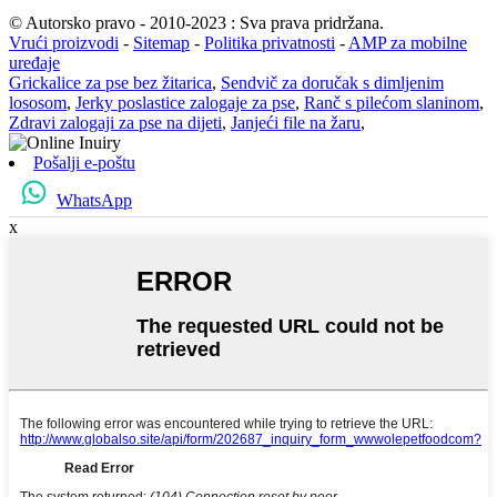
© Autorsko pravo - 2010-2023 : Sva prava pridržana.
Vrući proizvodi
-
Sitemap
-
Politika privatnosti
-
AMP za mobilne
uređaje
Grickalice za pse bez žitarica
,
Sendvič za doručak s dimljenim
lososom
,
Jerky poslastice zalogaje za pse
,
Ranč s pilećom slaninom
,
Zdravi zalogaji za pse na dijeti
,
Janjeći file na žaru
,
Pošalji e-poštu
WhatsApp
x