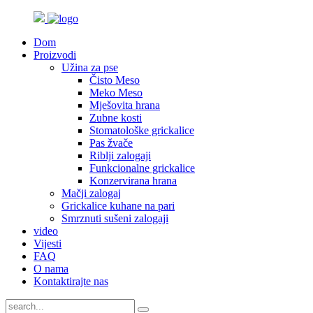
Dom
Proizvodi
Užina za pse
Čisto Meso
Meko Meso
Mješovita hrana
Zubne kosti
Stomatološke grickalice
Pas žvače
Riblji zalogaji
Funkcionalne grickalice
Konzervirana hrana
Mačji zalogaj
Grickalice kuhane na pari
Smrznuti sušeni zalogaji
video
Vijesti
FAQ
O nama
Kontaktirajte nas