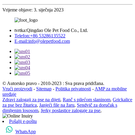
Vrijeme objave: 3. siječnja 2023
tvrtka:
Qingdao Ole Pet Food Co., Ltd.
Telefon:
+86 53286135522
E-mail:
info@olepetfood.com
© Autorsko pravo - 2010-2023 : Sva prava pridržana.
Vrući proizvodi
-
Sitemap
-
Politika privatnosti
-
AMP za mobilne
uređaje
Zdravi zalogaji za pse na dijeti
,
Ranč s pilećom slaninom
,
Grickalice
za pse bez žitarica
,
Janjeći file na žaru
,
Sendvič za doručak s
dimljenim lososom
,
Jerky poslastice zalogaje za pse
,
Pošalji e-poštu
WhatsApp