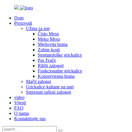
Dom
Proizvodi
Užina za pse
Čisto Meso
Meko Meso
Mješovita hrana
Zubne kosti
Stomatološke grickalice
Pas žvače
Riblji zalogaji
Funkcionalne grickalice
Konzervirana hrana
Mačji zalogaj
Grickalice kuhane na pari
Smrznuti sušeni zalogaji
video
Vijesti
FAQ
O nama
Kontaktirajte nas